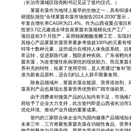
（长治市潞城区段尧刚书记见证了签约仪式。）
莱茵衣藻作为地球上最早的生物之一，具有60多种营
研团队报告“全球莱茵衣藻市场报告2024-2030”显
年复合增长率CAGR为21.4%。作为山西省重点项
投资3.7亿元建成全球首座莱茵衣藻规模化生产工厂，规
项目提前3个月投产，采用独家醋酸发酵工艺，实现
其核心产品莱茵衣藻营养素参考值超100%的元素有
锌等十数种元素，这些成分在维持人体免疫系统、抗
常运转，促进新陈代谢，预防多种疾病。广东省靶向
茵衣藻，为改变慢性疾病堪忧的现状助力。而且莱茵
养补充的特性，拓展了使用空间，是人类通过“食补”
准为新食品原料，适合3岁以上人群不限量食用。
除食品领域外，莱茵衣藻在能源、营养添加剂、
藻系列产品也展现出显著营养优势和广阔市场前景。
由于消费者对微藻产品的认知尚有不足，市场推
府给予了企业大力支持，此次签约即是山西省长治市潞
优化环境、推动产业升级的重要成果。
签约的三家联合体企业均为国内健康产品领域知
未来三年，三方将聚焦莱茵衣藻在功能性食品、营养
物产能释放与品牌升级。莱茵衣藻项目的成长与市场