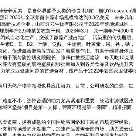
养元素，是自然界赐予人类的珍贵“礼物”。据QYResearch调
示，预计2030年全球莱茵衣藻市场规模将达到0.3亿美元，未来几年
目和高新技术企业，山西透云生物有限公司于2020年落地潞城区，
划年产2万吨莱茵衣藻干粉。2023年3月，其一期年产4000吨
封闭式自动化生产，突破了微藻产业占地广、污染重的传统瓶颈
维生素D、E、B2、叶酸、泛酸、生物素、叶黄素，磷、铁，硒，
氧化、促进血液健康等方面发挥着重要作用。有助于维持身体正
肿瘤干预与防控研究院院长、张积仁教授还建议：每天吃10克莱
衣藻没有坚硬的细胞壁及能够批量加入到各类食品及饮品提升营
助力解决亚健康问题的首选食材，该产品于2022年获国家卫健委
药用天然产物等领域也具应用潜力。目前，公司研发的白藻、红
广难度不小，选择合适的助力尤其紧迫和重要，长治市潞城区政
城区坚持“项目是第一支撑，营商环境是第一保障”，精准招商
名渠道商，拥有成熟的全国性销售网络和丰富的市场运营经验。
补充剂等场景的开发推广，加速产品覆盖全国市场，助力透云生
拓展，也将有力促进植物蛋白食品、生物药制品的研发与转化，