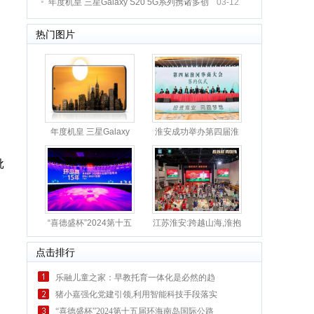
年度机皇 三星Galaxy S20 5G系列携诸多创
03-12
新
热门图片
。
年度机皇 三星Galaxy
淮安成功举办第四届淮
S20
河华
批
“喜德盛杯”2024第十五
江苏淮安:跨越山海,淮抱
届
四
、
点击排行
乐融儿童之家：早教托育一体化是必然的趋
势
猪小嘉强化党建引领,利用智能科技手段落实
垃圾分
“喜德盛杯”2024第十五届环海南岛国际公路