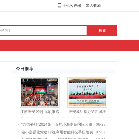
手机客户端
加入收藏
今日推荐
江苏淮安:跨越山海,淮抱
淮安成功举办第四届淮
四方,探索区域协同
河华商大会211个签约
速
“喜德盛杯”2024第十五届环海南岛国际公路
08-27
猪小嘉强化党建引领,利用智能科技手段落实
07-01